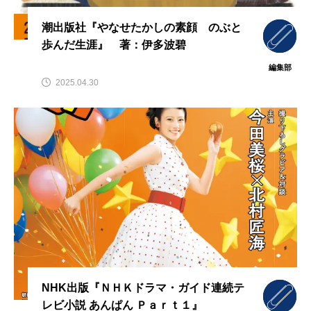
潮出版社『やなせたかしの素顔 のぶと
歩んだ生涯』 著：伊多波碧
編集部
2025.04.30
NHK出版『ＮＨＫドラマ・ガイド連続テ
レビ小説 あんぱん Ｐａｒｔ１』