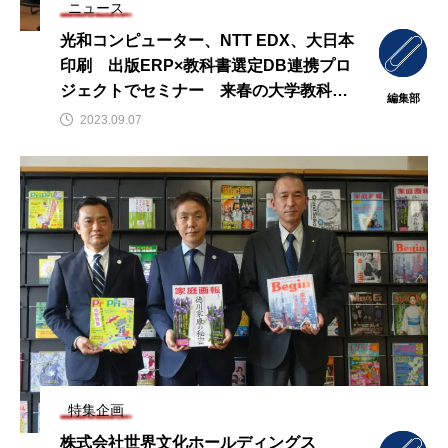
ニュース
光和コンピューター、NTT EDX、大日本
印刷 出版ERP×教科書選定DB連携プロ
ジェクトでセミナー 来春の大学教科書
編集部
販売に向け実証実験
2023.09.07
特集企画
株式会社世界文化ホールディングス