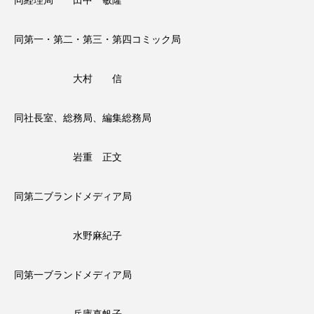
同経理局 田中 敏隆
同第一・第二・第三・第四コミック局
大村 信
同社長室、総務局、編集総務局
岩重 正文
同第二ブランドメディア局
水野麻紀子
同第一ブランドメディア局