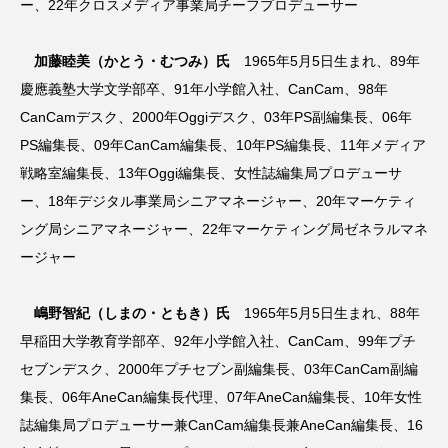
ー、22年クロスメディア事業局チーフプロデューサー
加藤睦美（かとう・むつみ）氏
1965年5月5日生まれ、89年
慶應義塾大学文学部卒、91年小学館入社、CanCam、98年
CanCamデスク、2000年Oggiデスク、03年PS副編集長、06年
PS編集長、09年CanCam編集長、10年PS編集長、11年メディア
戦略室編集長、13年Oggi編集長、女性誌編集局プロデューサ
ー、18年デジタル事業局シニアマネージャー、20年マーケティ
ング局シニアマネージャー、22年マーケティング局ゼネラルマネ
ージャー
嶋野智紀（しまの・ともき）氏
1965年5月5日生まれ、88年
早稲田大学教育学部卒、92年小学館入社、CanCam、99年プチ
セブンデスク、2000年プチセブン副編集長、03年CanCam副編
集長、06年AneCan編集長代理、07年AneCan編集長、10年女性
誌編集局プロデューサー兼CanCam編集長兼AneCan編集長、16