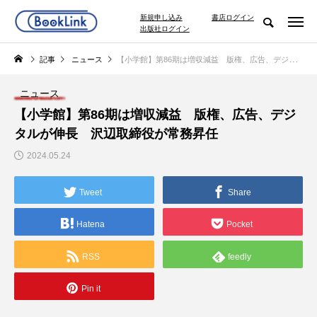
新規申し込み
書店ログイン
出版社ログイン
記事
ニュース
【小学館】第86期は増収減益 版権、広告、デジタルが伸長 沢辺取締役が常務昇任
ニュース
【小学館】第86期は増収減益 版権、広告、デジ
タルが伸長 沢辺取締役が常務昇任
2024.05.24
Tweet
Share
Hatena
Pocket
RSS
feedly
Pin it