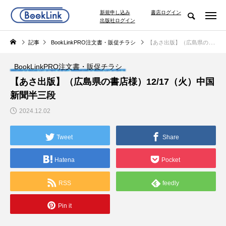
新規申し込み
書店ログイン
出版社ログイン
記事
BookLinkPRO注文書・販促チラシ
【あさ出版】（広島県の書店様）12/17（火）中国新聞半三段
BookLinkPRO注文書・販促チラシ
【あさ出版】（広島県の書店様）12/17（火）中国
新聞半三段
2024.12.02
Tweet
Share
Hatena
Pocket
RSS
feedly
Pin it