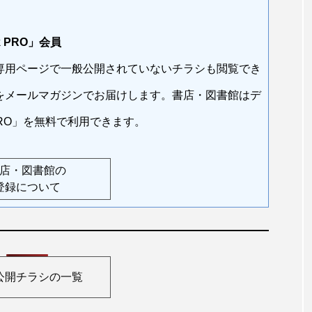
 PRO」会員
チラシ
BookLinkPRO注文書・販促チラシ
用ページで一般公開されていないチラシも閲覧でき
事で困ることが
【東京書籍】3月22日(日)読売新聞読書
！
載 評者：ドミニク・チェン（早稲田大
をメールマガジンでお届けします。書店・図書館はデ
教授）見開きページ付きで紹介！
 PRO」を無料で利用できます。
店・図書館の
登録について
公開チラシの一覧