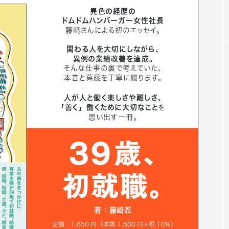
載 評者：ドミニク・チェン（早稲田大
教授）見開きページ付きで紹介！