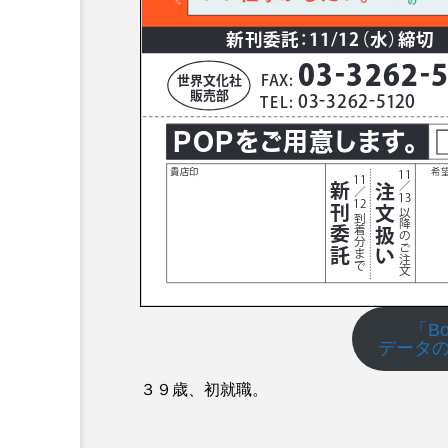
「Bo
データの
３９歳、初就職。