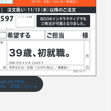
okLink PRO」
DL・詳細こちら