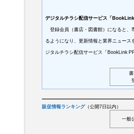
デジタルチラシ配信サービス「BookLink
BookLinkPRO注文書・販促
登録会員（書店・図書館）になると、専
【技術評論社】パソコン仕
ぐっと減ること間違いなし
るようになり、更新情報と業界ニュース
ジタルチラシ配信サービス「BookLink
書
販促情報ランキング
（公開7日以内）
一般