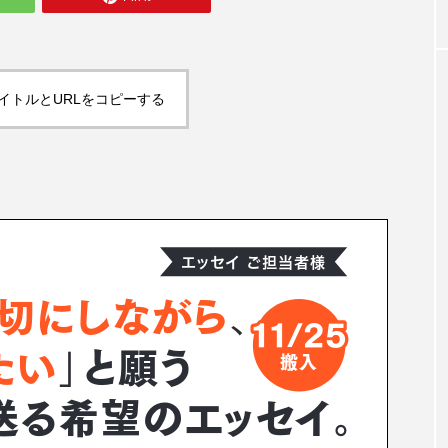
イトルとURLをコピーする
チラシ
BookLinkPRO注文書・販促チラシ
25年度 出版業
【東京書籍】3月22日(日)読売新聞読書