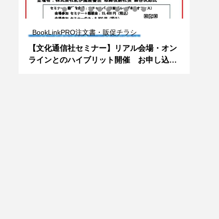
BookLinkPRO注文書・販促チラシ
Bo
欄掲
【文化通信社セミナー】リアル会場・オン
【ト
学
ラインとのハイブリット開催 お申し込み
AM 
はお早めに！