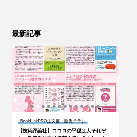
最新記事
BookLinkPRO注文書・販促チラシ
Bo
欄掲
【技術評論社】ココロの平穏は人それぞ
【文