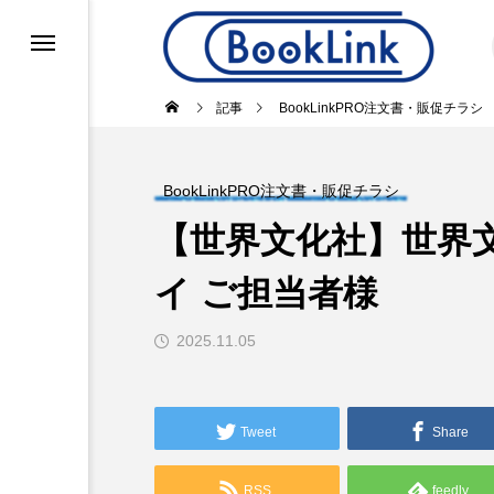
k」
録
記事
BookLinkPRO注文書・販促チラシ
okLinkPRO注文書・販促チラシ
BookLinkPRO注文書・販促チラシ
グ・書店POS
（本紙）
【世界文化社】世界文
介
イ ご担当者様
賞
2025.11.05
覧
ー
Tweet
Share
RSS
feedly