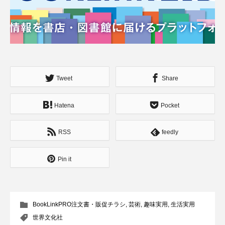
Tweet
Share
Hatena
Pocket
RSS
feedly
Pin it
BookLinkPRO注文書・販促チラシ
,
芸術
,
趣味実用
,
生活実用
世界文化社