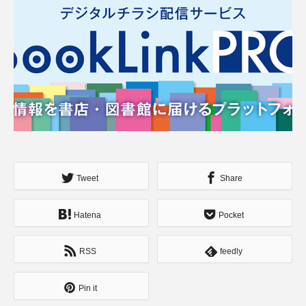
Tweet
Share
Hatena
Pocket
RSS
feedly
Pin it