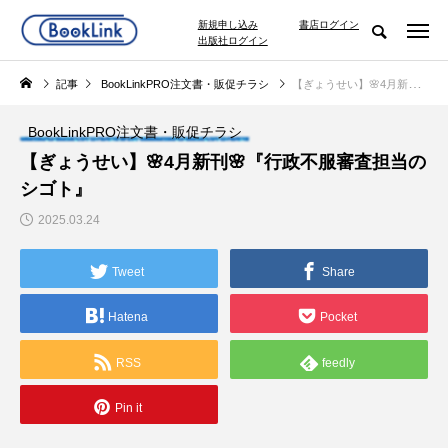
新規申し込み
書店ログイン
出版社ログイン
記事
BookLinkPRO注文書・販促チラシ
【ぎょうせい】🌸4月新刊🌸『行政不服審査担当のシゴト』
BookLinkPRO注文書・販促チラシ
【ぎょうせい】🌸4月新刊🌸『行政不服審査担当の
シゴト』
2025.03.24
Tweet
Share
Hatena
Pocket
RSS
feedly
Pin it