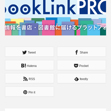
Tweet
Share
Hatena
Pocket
RSS
feedly
Pin it