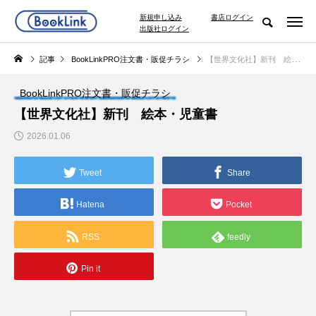
新規申し込み
書店ログイン
出版社ログイン
記事
BookLinkPRO注文書・販促チラシ
【世界文化社】新刊 絵本・児童書
BookLinkPRO注文書・販促チラシ
【世界文化社】新刊 絵本・児童書
2026.01.06
Tweet
Share
Hatena
Pocket
RSS
feedly
Pin it