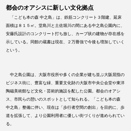
都会のオアシスに新しい文化拠点
「こども本の森 中之島」は、鉄筋コンクリート３階建、延床
面積は８１５㎡。堂島川と土佐堀川の間にある中之島公園内に、
安藤氏設計のコンクリート打ち放し、カーブ状の建物が存在感を
示している。同館の蔵書は現在、２万冊強で今後も増加していく
という。
中之島公園は、大阪市役所や多くの企業が建ち並ぶ大阪屈指の
ビジネス街に、豊富な緑、重要文化財の大阪市中央公会堂や東洋
陶磁美術館など文化・芸術的施設を配した公園。都会のオアシ
ス、市民らの憩いのスポットとして知られる。「こども本の森
中之島」整備に伴い、現在は「歩行者空間の創出」を目的に、歩
道を拡張して、より公園利用者に優しい街づくりが進められてい
る。