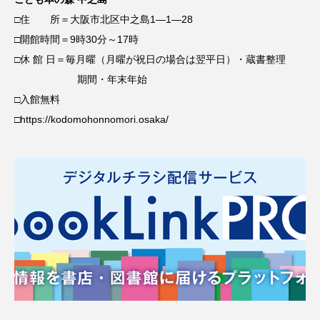
□住 所＝大阪市北区中之島1―1―28
□開館時間＝9時30分～17時
□休 館 日＝毎月曜（月曜が祝日の場合は翌平日）・蔵書整理
期間・年末年始
□入館無料
□https://kodomohonnomori.osaka/