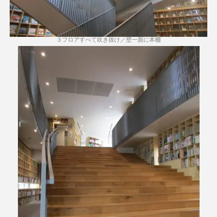
３フロアすべて吹き抜け／壁一面に本棚