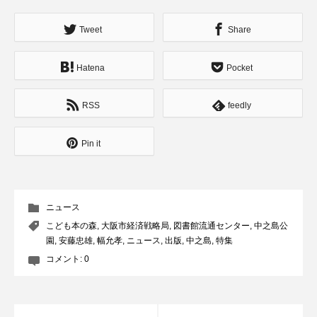
Tweet
Share
Hatena
Pocket
RSS
feedly
Pin it
ニュース
こども本の森
,
大阪市経済戦略局
,
図書館流通センター
,
中之島公
園
,
安藤忠雄
,
幅允孝
,
ニュース
,
出版
,
中之島
,
特集
コメント:
0