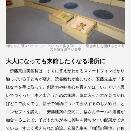
赤ちゃん用スペース ／ ハイハイ歩きOK ／ 引き出しを開けると１冊
の素敵な絵本が登場
大人になっても来館したくなる場所に
伊藤真由美館長は「すぐに答えがわかるスマートフォンばかり
触っている子どもが増え、読書離れが進むなか、安藤先生が『多
様な本を手に取って、創造力や好奇心を育んでほしい』という思
いでつくった、本と出合うための施設。気に入った本が見つかれ
ばどこで読んでも、親子で物語について会話するのも大歓迎」と
コンセプトを説明。「安藤建築の空間に、幅さんチームの選書が
融合することで、子どもたちが本に興味を持ちやすい配架ができ
ている、すごく考えられた施設。安藤先生も『物語の聖地』と称