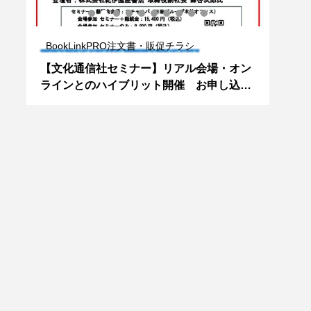
BookLinkPRO注文書・販促チラシ
Bo
欄掲
【文化通信社セミナー】リアル会場・オン
【ト
学
ラインとのハイブリット開催 お申し込み
AM 
はお早めに！