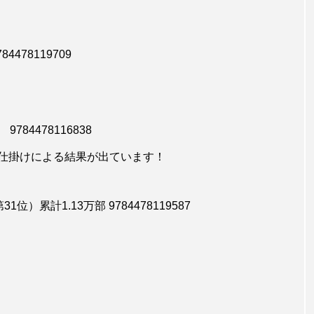
チラシ
BookLinkPRO注文書・販促チラシ
478119709
事で困ることが
【東京書籍】3月22日(日)読売新聞読書
！
載 評者：ドミニク・チェン（早稲田大
教授）見開きページ付きで紹介！
84478116838
仕掛けによる結果が出ています！
累計1.13万部 9784478119587