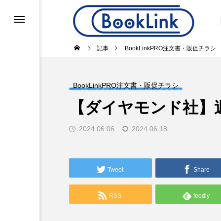
k」
録
記事
BookLinkPRO注文書・販促チラシ
okLinkPRO注文書・販促チラシ
BookLinkPRO注文書・販促チラシ
グ・書店POS
（本紙）
【ダイヤモンド社】
介
2024.06.06
2024.06.18
賞
覧
Tweet
Share
ー
RSS
feedly