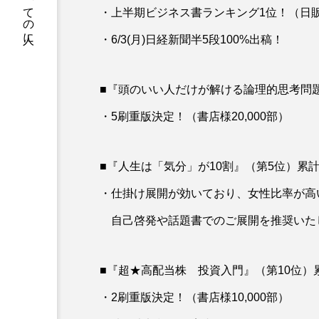
出版情報をすべての人に
・上半期ビジネス書ランキング1位！（日
・6/3(月)日経新聞半5段100%出稿！
■『頭のいい人だけが解ける論理的思考問題』（第
・5刷重版決定！（書店様20,000部）
■『人生は「気分」が10割』（第5位）累計4.5万
・仕掛け展開が効いており、女性比率が高
自己啓発や話題書でのご展開を推奨いた
■『超★高配当株 投資入門』（第10位）累計2.
・2刷重版決定！（書店様10,000部）