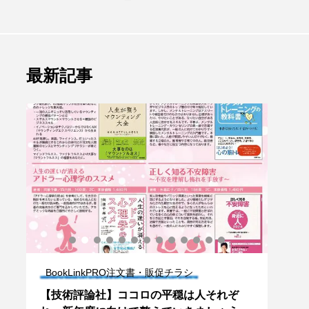
最新記事
BookLinkPRO注文書・販促チラシ
Bo
欄掲
【技術評論社】ココロの平穏は人それぞ
【文