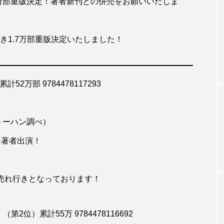
万部重版決定！著者新刊との併売をお願いいたしま
き1.7万部重版決定いたしました！
万部 9784478117293
トーハン調べ）
【BookLi
に著者出演！
の売れ行きとなっております！
位）累計55万 9784478116692