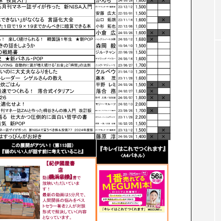
載 評者：ドミニク・チェン（早稲田大
教授）見開きページ付きで紹介！