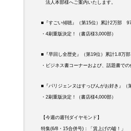
法人本部様へご案内いたします。
BookLinkPRO注文書・販促
■『すごい傾聴』（第15位）累計2万部 9784
【技術評論社】パソコン仕
・4刷重版決定！（書店様3,000部）
ぐっと減ること間違いなし
■『早回し全歴史』（第19位）累計1.8万部 97
・ビジネス書コーナーおよび、話題書での
■『パリジェンヌはすっぴんがお好き』（第31位）
・2刷重版決定！（書店様4,000部）
【今週の週刊ダイヤモンド】
特集(6/8・15合併号)：「賃上げの嘘！」