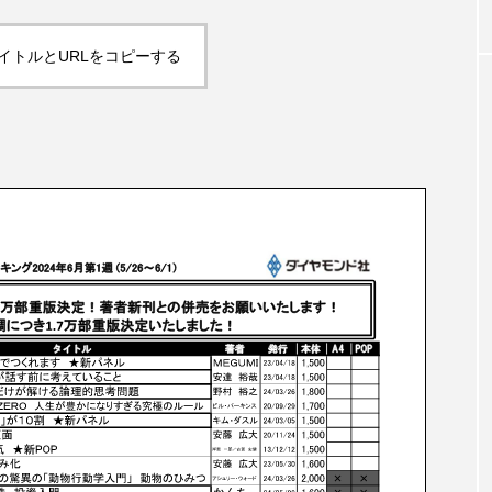
イトルとURLをコピーする
BookLinkPRO注文書・販促チラシ
著者トークショ
【東京書籍】3月22日(日)読売新聞読書