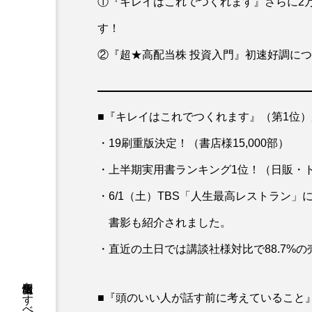
①『キレイはこれでつくれます』さらに2
す！
②『超★高配当株 投資入門』初速好調につ
■『キレイはこれでつくれます』（第1位）累計52
・19刷重版決定！（書店様15,000部）
・上半期実用書ランキング1位！（日販・
・6/1（土）TBS「人生最高レストラン」
書影も紹介されました。
・直近の土日では講談社様対比で88.7%
■『頭のいい人が話す前に考えていること』（第2