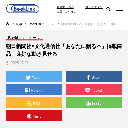
新規申し込み
書店ログイン
出版社ログイン
記事
BookLinkニュース
朝日新聞社×文化通信社「あなたに贈る本」掲載商品 良好な動き見せる
BookLinkニュース
朝日新聞社×文化通信社「あなたに贈る本」掲載商
品 良好な動き見せる
2025.07.07
Tweet
Share
Hatena
Pocket
RSS
feedly
Pin it