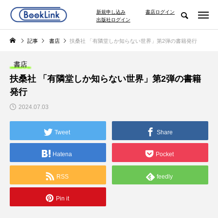
新規申し込み
書店ログイン
出版社ログイン
記事
書店
扶桑社 「有隣堂しか知らない世界」第2弾の書籍発行
書店
扶桑社 「有隣堂しか知らない世界」第2弾の書籍
発行
2024.07.03
Tweet
Share
Hatena
Pocket
RSS
feedly
Pin it