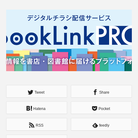
Tweet
Share
Hatena
Pocket
RSS
feedly