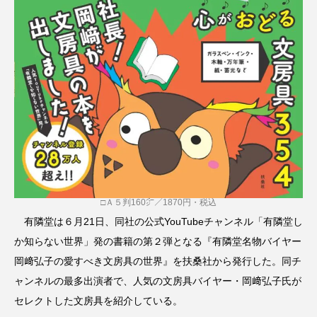
□Ａ５判160㌻／1870円・税込
有隣堂は６月21日、同社の公式YouTubeチャンネル「有隣堂し
か知らない世界」発の書籍の第２弾となる『有隣堂名物バイヤー
岡﨑弘子の愛すべき文房具の世界』を扶桑社から発行した。同チ
ャンネルの最多出演者で、人気の文房具バイヤー・岡﨑弘子氏が
セレクトした文房具を紹介している。